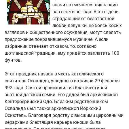
значит отмечается лишь один
раз в четыре года. В этот день
страдающие от безответной
любви девушки, не боясь косых
взглядов и общественного осуждения, могут сделать
предложение понравившемуся мужчине. А если
избранник отвечает отказом, то, согласно
шотландской традиции, ему придётся заплатить 100
фунтов.
Этот праздник назван в честь католического
святителя Освальда, ушедшего из жизни 29 февраля
992 года. Святой происходил из благочестивой
знатной датской семьи. Его дядей был архиепископ
Кентерберийский Одо. Близким родственником
Освальда был также архиепископ Йоркский
Оскютель. Благодаря родству с высшими церковными
иерархами блестящая карьера юноши была