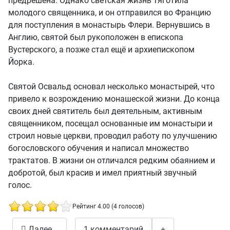
предрешена. Однако светская жизнь тяготила
молодого священника, и он отправился во Францию
для поступления в монастырь Флери. Вернувшись в
Англию, святой был рукоположен в епископа
Вустерского, а позже стал ещё и архиепископом
Йорка.
Святой Освальд основал несколько монастырей, что
привело к возрождению монашеской жизни. До конца
своих дней святитель был деятельным, активным
священником, посещал основанные им монастыри и
строил новые церкви, проводил работу по улучшению
богословского обучения и написал множество
трактатов. В жизни он отличался редким обаянием и
добротой, был красив и имел приятный звучный
голос.
Рейтинг 4.00 (4 голосов)
29 февраля - День Святого Освальда
Далее...
1 комментарий