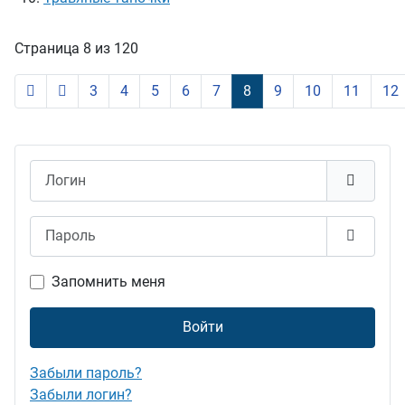
Страница 8 из 120
3
4
5
6
7
8
9
10
11
12
Логин
Пароль
Показат
Запомнить меня
Войти
Забыли пароль?
Забыли логин?