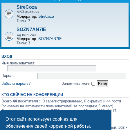
StreCoza
Мой дневник
Модератор:
StreCoza
Темы:
7
SOZN7AN7IE
ад или рай
Модератор:
SOZN7AN7IE
Темы:
3
ВХОД
Имя пользователя:
Пароль:
Забыли пароль?
Запомнить меня
КТО СЕЙЧАС НА КОНФЕРЕНЦИИ
Всего
44
посетителя :: 0 зарегистрированных, 0 скрытых и 44 гостя
(основано на активности пользователей за последние 5 минут)
Больше всего посетителей (
2738
) здесь было 15 май 2026, 01:17
Этот сайт использует cookies для
СТАТИСТИКА
обеспечения своей корректной работы.
Всего сообщений:
12362
• Всего тем:
551
• Всего пользователей:
502
•