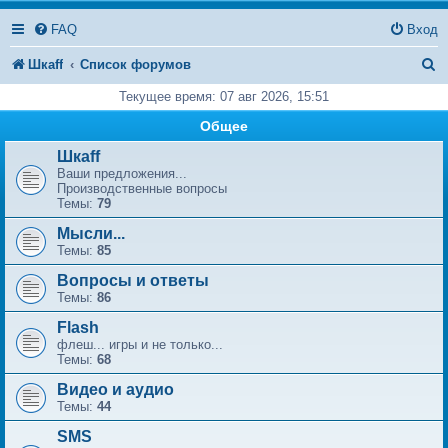
FAQ
Вход
П
Шкаff
Список форумов
о
Текущее время: 07 авг 2026, 15:51
и
Общее
с
Шкаff
Ваши предложения...
к
Производственные вопросы
Темы:
79
Мысли...
Темы:
85
Вопросы и ответы
Темы:
86
Flash
флеш... игры и не только...
Темы:
68
Видео и аудио
Темы:
44
SMS