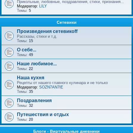
Прикольные, любовные, поздравления, стихи, признания...
Модератор:
LILY
Темы:
5
Сетевики
Произведения сетевикоff
Рассказы, стихи и т.д.
Темы:
15
О себе...
Темы:
49
Наше любимое...
Темы:
22
Наша кухня
Рецепты от нашего главного кулинара и не только
Модератор:
SOZN7AN7IE
Темы:
35
Поздравления
Темы:
32
Путешествия и отдых
Темы:
20
Блоги - Виртуальные дневники