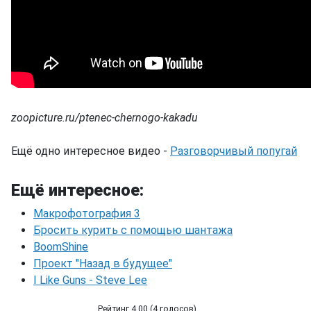
zoopicture.ru/ptenec-chernogo-kakadu
Ещё одно интересное видео -
Разговорчивый попугай
Ещё интересное:
Макрофотография 3
Бросить курить с помощью шантажа
BoomShine
Проект "Назад в будущее"
I Like Guns - Steve Lee
Рейтинг 4.00 (4 голосов)