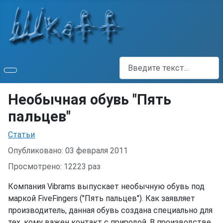
Поиск
Необычная обувь "Пять
пальцев"
Информация о материале
Статьи
Опубликовано: 03 февраля 2011
Просмотрено: 12223 раз
Компания Vibrams выпускает необычную обувь под
маркой FiveFingers ("Пять пальцев"). Как заявляет
производитель, данная обувь создана специально для
тех, кому важен контакт с природой. В производстве