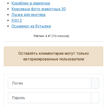
Кораблик в лампочке
Красивые фото животных 30
Лыжи для лентяев
FitIt 2
Осьминог из бутылки
Рейтинг 4.47 (15 голосов)
Необычная обувь "Пять пальцев"
Оставлять комментарии могут только
авторизированные пользователи
Логин
Пароль
Показ