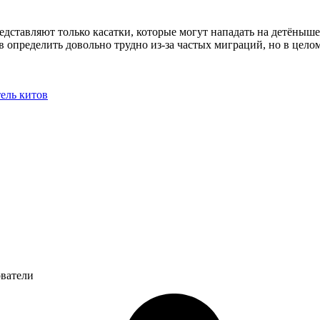
едставляют только касатки, которые могут нападать на детёны
в определить довольно трудно из-за частых миграций, но в целом
ель китов
ователи