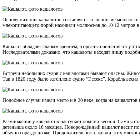
Основу питания кашалотов составляют головоногие моллюски (о
млекопитающего порой находили моллюсков до 10-12 метров в
Кашалот обладает слабым зрением, а органы обоняния отсутст
Исследователями доказано, что кашалоты находят пищу подобн
Встречи небольших судов с кашалотами бывают опасны. Животно
Так в 1820 году было затоплено судно “Эссекс”. Корабль весил
Подобные случаи имели место и в 20 веке, когда на кашалотов
Размножение у кашалотов наступает обычно весной. Самцы ста
детёныша около 16 месяцев. Новорождённый кашалот весит почт
обычно гораздо позже. Продолжительность жизни этих млекоп