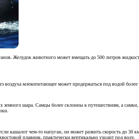
ганов. Желудок животного может вмещать до 500 литров жидкос
з воздуха млекопитающее может продержаться под водой более ча
х земного шара. Самцы более склонны к путешествиям, а самки, 
ики.
 если кашалот чем-то напуган, он может развить скорость до 30 
хвостовой плавник, практически вертикально уходит под воду.