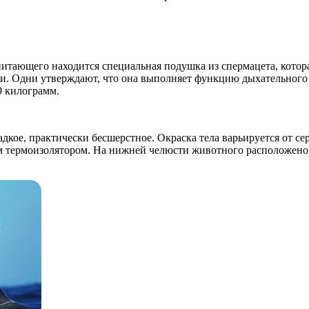
опитающего находится специальная подушка из спермацета, котора
. Одни утверждают, что она выполняет функцию дыхательного пу
9 килограмм.
кое, практически бесшерстное. Окраска тела варьируется от се
термоизолятором. На нижней челюсти животного расположено 18-