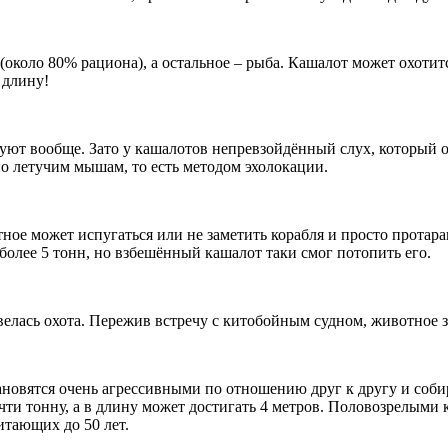
коло 80% рациона), а остальное – рыба. Кашалот может охотитс
 длину!
вуют вообще. Зато у кашалотов непревзойдённый слух, который 
о летучим мышам, то есть методом эхолокации.
е может испугаться или не заметить корабля и просто протаран
 более 5 тонн, но взбешённый кашалот таки смог потопить его.
 велась охота. Пережив встречу с китобойным судном, животное
новятся очень агрессивными по отношению друг к другу и соби
и тонну, а в длину может достигать 4 метров. Половозрелыми к
итающих до 50 лет.