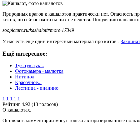
Природных врагов к кашалотов практически нет. Опасность пр
китов, но сейчас охота на них не ведётся. Популяцию кашалото
zoopicture.ru/kashalot/#more-17349
У нас есть ещё один интересный материал про китов -
Заклинат
Ещё интересное:
Тук-тук-тук...
Фотокамера - малютка
Нитинол
Красочное...
Лестница - пианино
1
1
1
1
1
Рейтинг 4.92 (13 голосов)
О кашалотах.
Оставлять комментарии могут только авторизированные польз