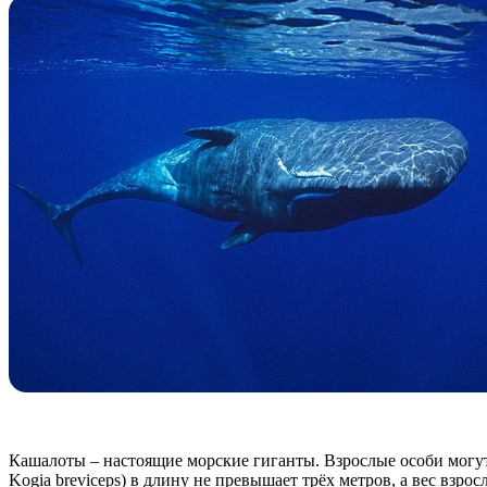
Кашалоты – настоящие морские гиганты. Взрослые особи могут 
Kogia breviceps) в длину не превышает трёх метров, а вес взр