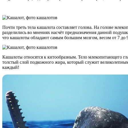
Почти треть тела кашалота составляет голова. На голове млек
разделились во мнениях насчёт предназначения данной подушки
что кашалоты обладают самым большим мозгом, весом от 7 до 
Кашалоты относятся к китообразным. Тело млекопитающего глад
толстый слой подкожного жира, который служит великолепным 
каждый!