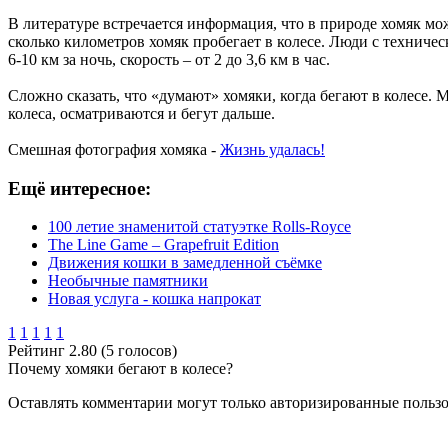
В литературе встречается информация, что в природе хомяк мо
сколько километров хомяк пробегает в колесе. Люди с техниче
6-10 км за ночь, скорость – от 2 до 3,6 км в час.
Сложно сказать, что «думают» хомяки, когда бегают в колесе. 
колеса, осматриваются и бегут дальше.
Смешная фотография хомяка -
Жизнь удалась!
Ещё интересное:
100 летие знаменитой статуэтке Rolls-Royce
The Line Game – Grapefruit Edition
Движения кошки в замедленной съёмке
Необычные памятники
Новая услуга - кошка напрокат
1
1
1
1
1
Рейтинг 2.80 (5 голосов)
Почему хомяки бегают в колесе?
Оставлять комментарии могут только авторизированные польз