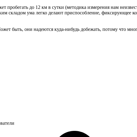
жет пробегать до 12 км в сутки (методика измерения нам неизве
ским складом ума легко делают приспособление, фиксирующее кол
Может быть, они надеются куда-нибудь добежать, потому что мно
ователи