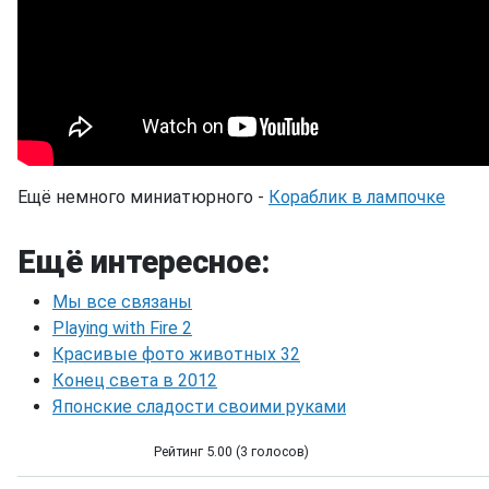
Ещё немного миниатюрного -
Кораблик в лампочке
Ещё интересное:
Мы все связаны
Playing with Fire 2
Красивые фото животных 32
Конец света в 2012
Японские сладости своими руками
Рейтинг 5.00 (3 голосов)
Самый маленький револьвер в мире