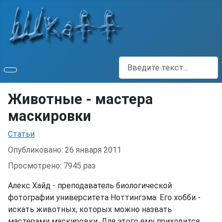
Поиск
Животные - мастера
маскировки
Информация о материале
Статьи
Опубликовано: 26 января 2011
Просмотрено: 7945 раз
Алекс Хайд - преподаватель биологической
фотографии университета Ноттингэма. Его хобби -
искать животных, которых можно назвать
мастерами маскировки. Для этого ему приходится