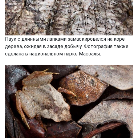
Паук с длинными лапками замаскировался на коре
дерева, ожидая в засаде добычу. Фотография также
сделана в национальном парке Масоалы.