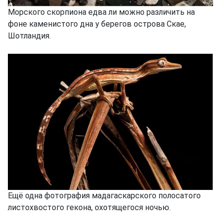
Морского скорпиона едва ли можно различить на
фоне каменистого дна у берегов острова Скае,
Шотландия.
Ещё одна фотография мадагаскарского полосатого
листохвостого гекона, охотящегося ночью.