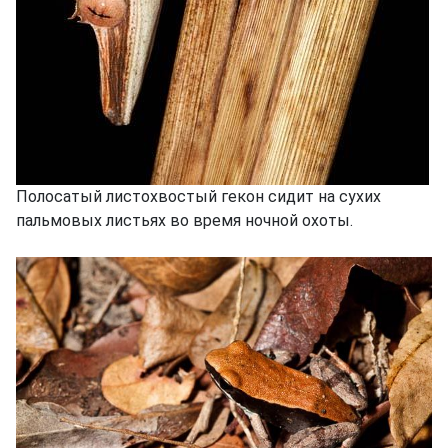
Полосатый листохвостый гекон сидит на сухих
пальмовых листьях во время ночной охоты.