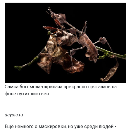
Самка богомола-скрипача прекрасно пряталась на
фоне сухих листьев.
daypic.ru
Ещё немного о маскировки, но уже среди людей -