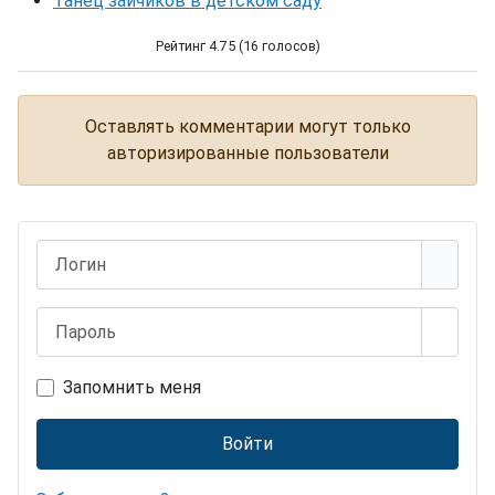
Танец зайчиков в детском саду
Рейтинг 4.75 (16 голосов)
Первый поцелуй
Оставлять комментарии могут только
авторизированные пользователи
Логин
Пароль
Показ
Запомнить меня
Войти