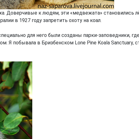
еха. Доверчивые к людям, эти «медвежата» становились л
алии в 1927 году запретить охоту на коал.
специально для него были созданы парки-заповедники, г
ом. Я побывала в Бризбенском Lone Pine Koala Sanctuary,