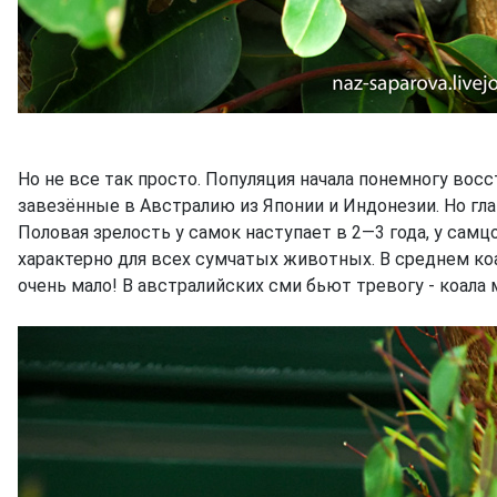
Но не все так просто. Популяция начала понемногу вос
завезённые в Австралию из Японии и Индонезии. Но глав
Половая зрелость у самок наступает в 2—3 года, у сам
характерно для всех сумчатых животных. В среднем коа
очень мало! В австралийских сми бьют тревогу - коала м