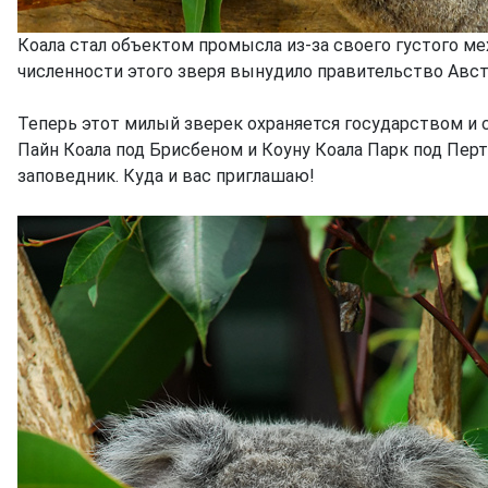
Коала стал объектом промысла из-за своего густого м
численности этого зверя вынудило правительство Австр
Теперь этот милый зверек охраняется государством и 
Пайн Коала под Брисбеном и Коуну Коала Парк под Перт
заповедник. Куда и вас приглашаю!