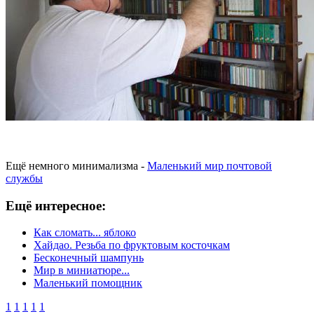
Ещё немного минимализма -
Маленький мир почтовой
службы
Ещё интересное:
Как сломать... яблоко
Хайдао. Резьба по фруктовым косточкам
Бесконечный шампунь
Мир в миниатюре...
Маленький помощник
1
1
1
1
1