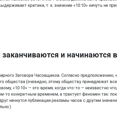
выдерживает критики, т. к. значение «10:10» ничуть не п
 заканчиваются и начинаются в
мирного Заговора Часовщиков. Согласно предположению, «
о общества (очевидно, этому обществу принадлежат все ч
вому, «10:10» — это время, когда что-то — неизвестно что
им-то конкретным временем, а трактует феномен так: пок
друг начнутся публикации рекламы часов с другим значен
льно.)