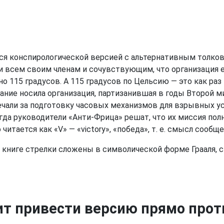
тся конспирологической версией с альтернативным толкова
всем своим членам и сочувствующим, что организация ещ
но 115 градусов. А 115 градусов по Цельсию — это как раз
ние носила организация, партизанившая в годы Второй ми
ечали за подготовку часовых механизмов для взрывных ус
 когда руководители «Анти-Фрица» решат, что их миссия п
читается как «V» — «victory», «победа», т. е. смысл сообщ
 книге стрелки сложены в символической форме Грааля, с
оит привести версию прямо про