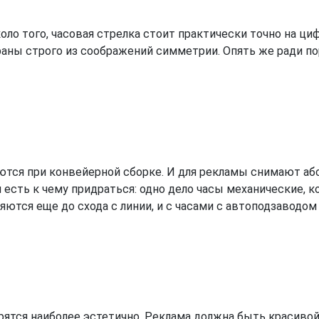
оло того, часовая стрелка стоит практически точно на ци
раны строго из соображений симметрии. Опять же ради по
ются при конвейерной сборке. И для рекламы снимают а
 есть к чему придраться: одно дело часы механические, ко
тся еще до схода с линии, и с часами с автоподзаводом 
трятся наиболее эстетично. Реклама должна быть красивой