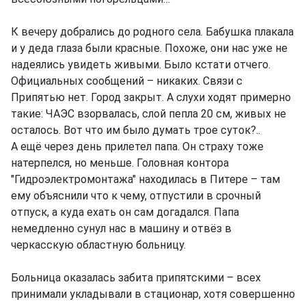
К вечеру добрались до родного села. Бабушка плакала
и у деда глаза были красные. Похоже, они нас уже не
надеялись увидеть живыми. Было кстати отчего.
Официальных сообщений – никаких. Связи с
Припятью нет. Город закрыт. А слухи ходят примерно
такие: ЧАЭС взорвалась, слой пепла 20 см, живых не
осталось. Вот что им было думать трое суток?..
А ещё через день прилетел папа. Он страху тоже
натерпелся, но меньше. Головная контора
"Гидроэлектромонтажа" находилась в Питере – там
ему объяснили что к чему, отпустили в срочный
отпуск, а куда ехать он сам догадался. Папа
немедленно сунул нас в машину и отвёз в
черкасскую областную больницу.
Больница оказалась забита припятскими – всех
принимали укладывали в стационар, хотя совершенно