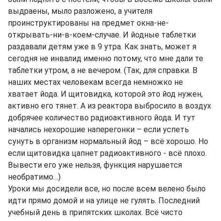
выдраены, мыло разложено, а учителя
проинструктированы на предмет окна-не-
открывать-ни-в-коем-случае. И йодные таблетки
раздавали детям уже в 9 утра. Как знать, может я
сегодня не инвалид именно потому, что мне дали те
таблетки утром, а не вечером. (Так, для справки. В
наших местах человекам всегда немножко не
хватает йода. И щитовидка, которой это йод нужен,
активно его тянет. А из реактора выбросило в воздух
добрячее количество радиоактивного йода. И тут
начались нехорошие наперегонки – если успеть
сунуть в организм нормальный йод – всё хорошо. Но
если щитовидка цапнет радиоактивного - всё плохо.
Вывести его уже нельзя, функция нарушается
необратимо…)
Уроки мы досидели все, но после всем велено было
идти прямо домой и на улице не гулять. Последний
учебный день в припятских школах. Всё чисто