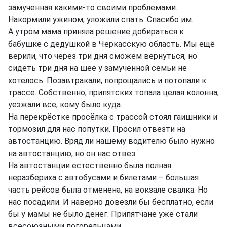
замученная какими-то своими проблемами.
Накормили ужином, уложили спать. Спасибо им.
А утром мама приняла решение добираться к
бабушке с дедушкой в Черкасскую область. Мы ещё
верили, что через три дня сможем вернуться, но
сидеть три дня на шее у замученной семьи не
хотелось. Позавтракали, попрощались и потопали к
трассе. Собственно, припятских топала целая колонна,
уезжали все, кому было куда.
На перекрёстке просёлка с трассой стоял гаишники и
тормозил для нас попутки. Просил отвезти на
автостанцию. Вряд ли нашему водителю было нужно
на автостанцию, но он нас отвёз.
На автостанции естественно была полная
неразбериха с автобусами и билетами – большая
часть рейсов была отменена, на вокзале свалка. Но
нас посадили. И наверно довезли бы бесплатно, если
бы у мамы не было денег. Припятчане уже стали
всесоюзными погорельцами…