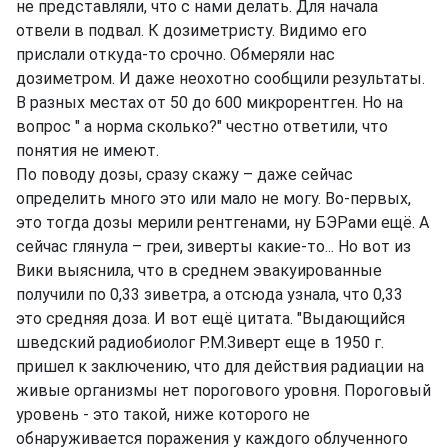
не представляли, что с нами делать. Для начала
отвели в подвал. К дозиметристу. Видимо его
прислали откуда-то срочно. Обмеряли нас
дозиметром. И даже неохотно сообщили результаты.
В разных местах от 50 до 600 микрорентген. Но на
вопрос " а норма сколько?" честно ответили, что
понятия не имеют.
По поводу дозы, сразу скажу – даже сейчас
определить много это или мало не могу. Во-первых,
это тогда дозы мерили рентгенами, ну БЭРами ещё. А
сейчас глянула – греи, зиверты какие-то... Но вот из
Вики выяснила, что в среднем эвакуированные
получили по 0,33 зиветра, а отсюда узнала, что 0,33
это средняя доза. И вот ещё цитата. "Выдающийся
шведский радиобиолог Р.М.Зиверт еще в 1950 г.
пришел к заключению, что для действия радиации на
живые организмы нет порогового уровня. Пороговый
уровень - это такой, ниже которого не
обнаруживается поражения у каждого облученного