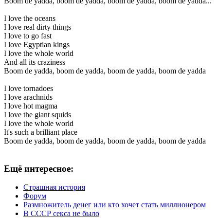
Boom de yadda, boom de yadda, boom de yadda, boom de yadda...
I love the oceans
I love real dirty things
I love to go fast
I love Egyptian kings
I love the whole world
And all its craziness
Boom de yadda, boom de yadda, boom de yadda, boom de yadda
I love tornadoes
I love arachnids
I love hot magma
I love the giant squids
I love the whole world
It's such a brilliant place
Boom de yadda, boom de yadda, boom de yadda, boom de yadda
Ещё интересное:
Страшная история
Форум
Размножитель денег или кто хочет стать миллионером
В СССР секса не было